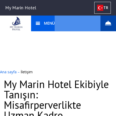
My Marin Hotel
TR
MENÜ
Ana sayfa
–
İletişim
My Marin Hotel Ekibiyle
Tanışın:
Misafirperverlikte
Uzman Kadro